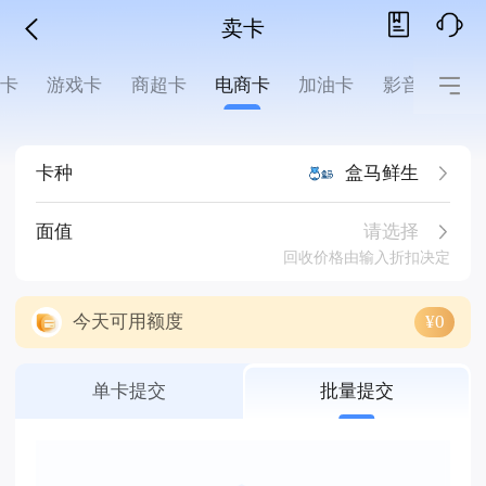
卖卡
费卡
游戏卡
商超卡
电商卡
加油卡
影音阅读
卡种
盒马鲜生
请选择
面值
回收价格由输入折扣决定
今天可用额度
¥0
单卡提交
批量提交