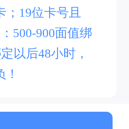
卡；19位卡号且
500-900面值绑
绑定以后48小时，
负！