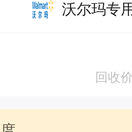
沃尔玛专用
回收
额度