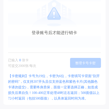
登录账号后才能进行销卡
已输入
0
张卡
整理卡号卡密
可提交2000张/每次
【卡密规则】卡号为19位，卡密为6位，卡密填写卡背面“刮开
的密码“，仅支持207开头且仅支持蓝色和紫色卡片(其他颜色
卡请勿提交)，需要终身质保，面值一定要选择正确，如造成
损失后果自负！100-400正常处理48时左右返回；500面值以上
72小时返回（包括500面值），以具体返回时间为准。
选择卡种