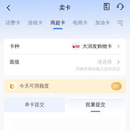
卖卡
话费卡
游戏卡
商超卡
电商卡
加油卡
影音
卡种
大润发购物卡
请选择
面值
回收价格由输入折扣决定
今天可用额度
¥0
单卡提交
批量提交