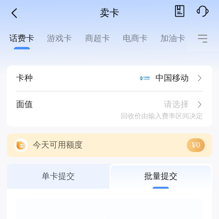
卖卡
话费卡
游戏卡
商超卡
电商卡
加油卡
影音
卡种
中国移动
请选择
面值
回收价由输入费率区间决定
今天可用额度
¥0
单卡提交
批量提交