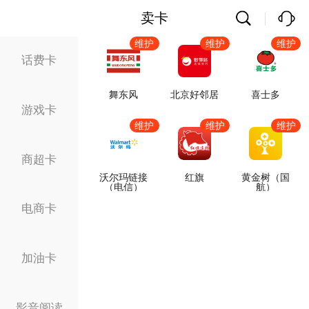
卖卡
维护
维护
维护
话费卡
舞东风
北京好邻居
喜士多
游戏卡
维护
维护
维护
商超卡
沃尔玛链接
红旗
黄金树（国
（电信）
航）
电商卡
加油卡
影音阅读